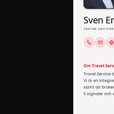
Sven E
SENIOR ADVISOR
Om Travel Serv
Travel Service 
Vi är en integ
samt air broker
3 signaler och 